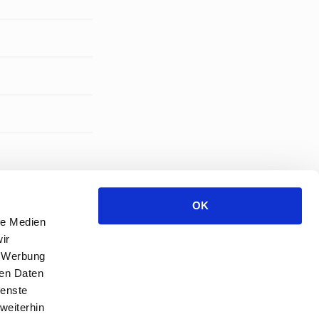
OK
le Medien
ir
, Werbung
ren Daten
ienste
weiterhin