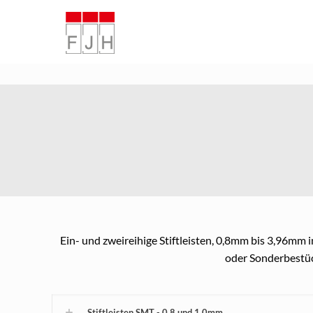
Ein- und zweireihige Stiftleisten, 0,8mm bis 3,96mm i
oder Sonderbestüc
Stiftleisten SMT - 0,8 und 1,0mm